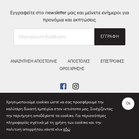
Εγγραφείτε στο newsletter μας και μείνετε ενήμεροι για
προνόμια και εκπτώσεις.
Ηλεκτρονική
ΕΓΓΡΑΦΗ
διεύθυνση
ΑΝΑΖΗΤΗΣΗ ΑΠΟΣΤΟΛΗΣ
ΑΠΟΣΤΟΛΕΣ
ΕΠΙΣΤΡΟΦΕΣ
ΟΡΟΙ ΧΡΗΣΗΣ
Χρησιμοποιούμε cookies ώστε να σας προσφέρουμε την
Ok
καλύτερη δυνατή εμπειρία στον ιστιότοπο μας. Συνεχίζοντας
την περιήγηση αποδέχεστε τα cookies. Για περισσότερες
πληροφορίες σχετικά με τη χρήση των cookies και την
© 2018-2026 Κουδούνια | All rights reserved. | Γ.Ε.ΜΗ. 136960101000
πολιτική απορρήτου, κάντε κλικ
εδώ