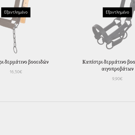
Εξαντλημένο
Εξαντλημένο
ρι δερμάτινο βοοειδών
Καπίστρι δερμάτινο βο
αιγοπροβάτων
16,50
€
9,90
€