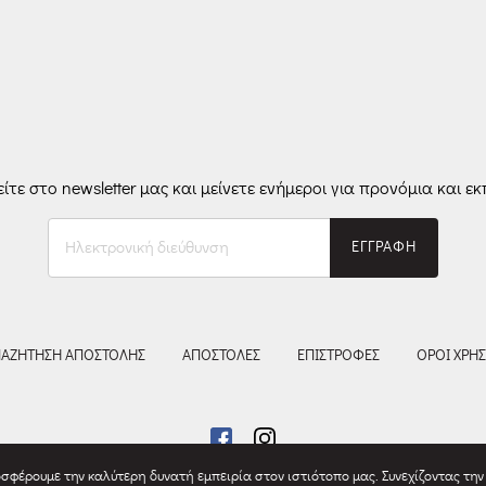
ίτε στο newsletter μας και μείνετε ενήμεροι για προνόμια και εκ
Ηλεκτρονική
ΕΓΓΡΑΦΗ
διεύθυνση
ΑΖΗΤΗΣΗ ΑΠΟΣΤΟΛΗΣ
ΑΠΟΣΤΟΛΕΣ
ΕΠΙΣΤΡΟΦΕΣ
ΟΡΟΙ ΧΡΗ
σφέρουμε την καλύτερη δυνατή εμπειρία στον ιστιότοπο μας. Συνεχίζοντας τη