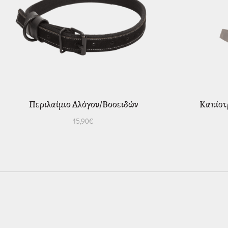
Περιλαίμιο Αλόγου/Βοοειδών
Καπίστ
15,90
€