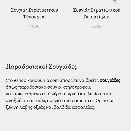
Σουγιάς Στρατιωτικού
Σουγιάς Στρατιωτικού
Τύπου 9εκ.
Τύπου 11,5εκ.
4,90
€
5,90
€
Παραδοσιακοί Σουγιάδες
Στο eshop koudounia.com μπορείτε να βρείτε
σουγιάδες
όπως
παραδοσιακό σουγιά κτηνοτρόφου
,
κατασκευασμένο από κέρατο κριού και λεπίδα από
ανοξείδωτο ατσάλι, σουγιά από carbon της Opinel με
ξύλινη λαβής οξυάς και βαλβίδα ασφαλείας.