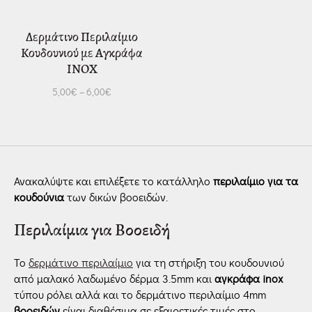
Δερμάτινο Περιλαίμιο
Κουδουνιού με Αγκράφα
INOX
5,00
€
–
6,00
€
Ανακαλύψτε και επιλέξετε το κατάλληλο
περιλαίμιο
για τα
κουδούνια
των δικών βοοειδών.
Περιλαίμια για Βοοειδή
Το
δερμάτινο περιλαίμιο
για τη στήριξη του κουδουνιού
από μαλακό λαδωμένο δέρμα 3.5mm και
αγκράφα inox
τύπου ρόλει αλλά και το δερμάτινο περιλαίμιο 4mm
βοοειδών
είναι διαθέσιμα σε εξαιρετικές τιμές στο