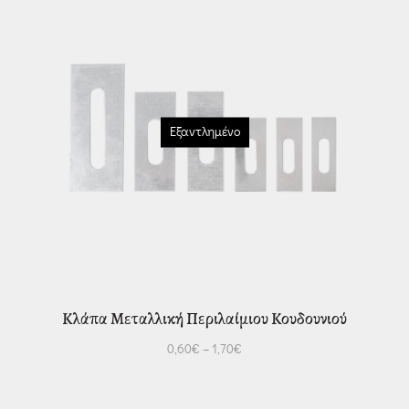
Εξαντλημένο
Κλάπα Μεταλλική Περιλαίμιου Κουδουνιού
0,60
€
–
1,70
€